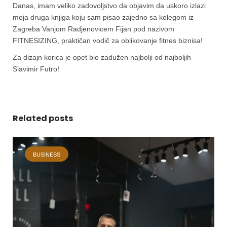
Danas, imam veliko zadovoljstvo da objavim da uskoro izlazi
moja druga knjiga koju sam pisao zajedno sa kolegom iz
Zagreba Vanjom Radjenovicem Fijan pod nazivom
FITNESIZING, praktičan vodič za oblikovanje fitnes biznisa!
Za dizajn korica je opet bio zadužen najbolji od najboljih
Slavimir Futro!
Related posts
BUSINESS