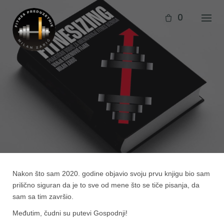
Skip
to
0
content
Nakon što sam 2020. godine objavio svoju prvu knjigu bio sam
prilično siguran da je to sve od mene što se tiče pisanja, da
sam sa tim završio.
Međutim, čudni su putevi Gospodnji!